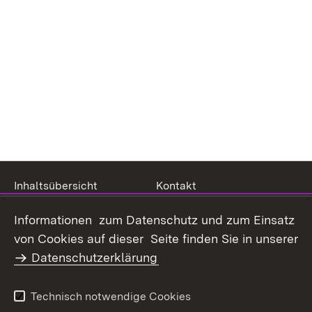
Inhaltsübersicht
Kontakt
Datenschutz
Erklärung zur
Informationen zum Datenschutz und zum Einsatz
Barrierefreiheit
von Cookies auf dieser Seite finden Sie in unserer
Benutzungshinweise
Impressum
Datenschutzerklärung
Technisch notwendige Cookies